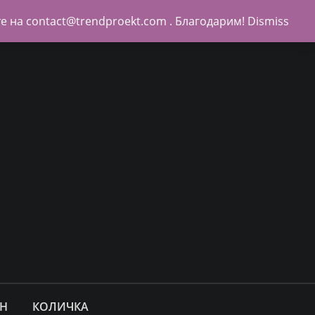
е на contact@trendproekt.com . Благодарим!
Dismiss
Н
КОЛИЧКА