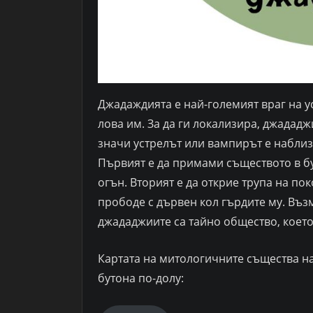
Джадаждията е най-големият враг на у
лова им. За да ги локализира, джададж
значи устрелът или вампирът е наблиз
Първият е да примами съществото в бут
огън. Вторият е да открие трупа на по
прободе с дървен кол гърдите му. Възм
джададжиите са тайно общество, което
Картата на митологичните същества на
бутона по-долу: