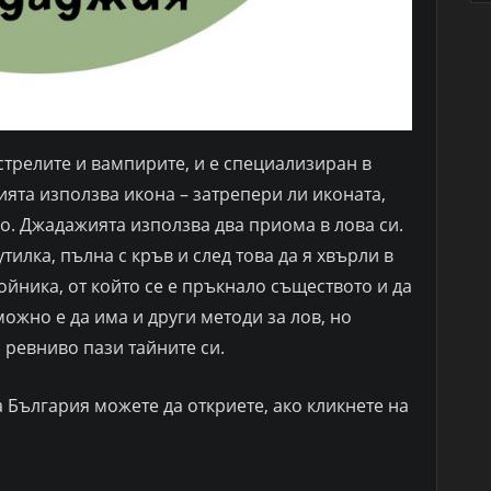
стрелите и вампирите, и е специализиран в
ията използва икона – затрепери ли иконата,
о. Джадажията използва два приома в лова си.
илка, пълна с кръв и след това да я хвърли в
койника, от който се е пръкнало съществото и да
ожно е да има и други методи за лов, но
 ревниво пази тайните си.
 България можете да откриете, ако кликнете на