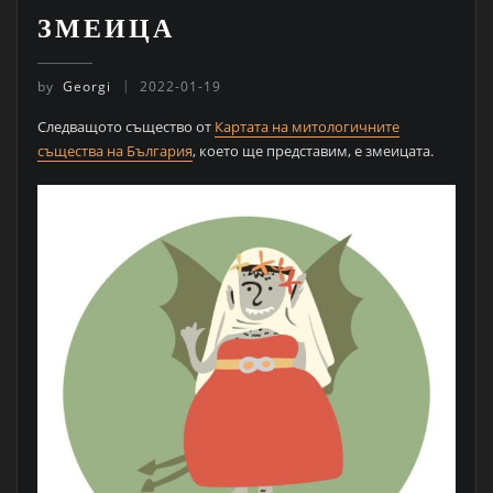
ЗМЕИЦА
by
Georgi
2022-01-19
Следващото същество от
Картата на митологичните
същества на България
, което ще представим, е змеицата.