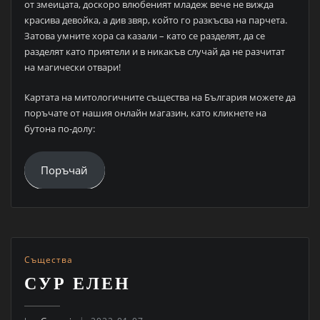
от змеицата, доскоро влюбеният младеж вече не вижда
красива девойка, а див звяр, който го разкъсва на парчета.
Затова умните хора са казали – като се разделят, да се
разделят като приятели и в никакъв случай да не разчитат
на магически отвари!
Картата на митологичните същества на България можете да
поръчате от нашия онлайн магазин, като кликнете на
бутона по-долу:
Поръчай
Същества
СУР ЕЛЕН