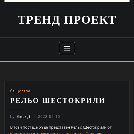
ТРЕНД ПРОЕКТ
Същества
РЕЛЬО ШЕСТОКРИЛИ
by
Georgi
2022-02-10
В този пост ще бъде представен Рельо Шестокрили от
Картата на митологичните същества на България
.