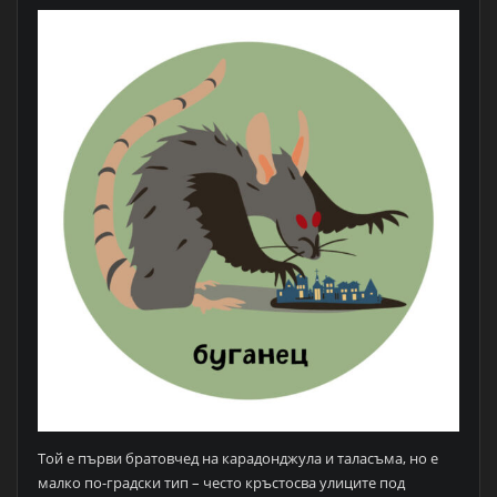
Той е първи братовчед на карадонджула и таласъма, но е
малко по-градски тип – често кръстосва улиците под