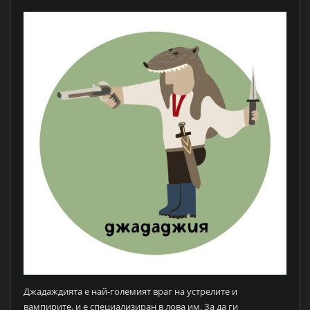
Джадаждията е най-големият враг на устрелите и
вампирите, и е специализиран в лова им. За да ги