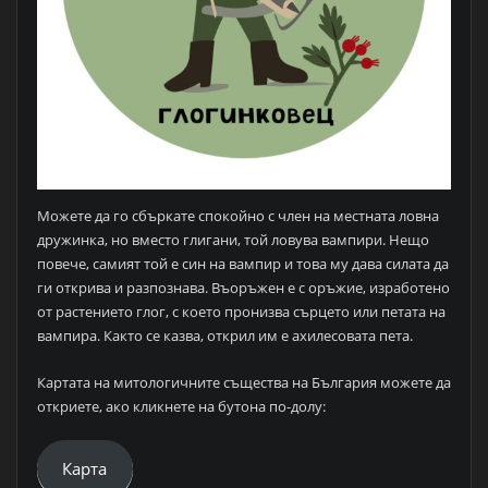
Можете да го сбъркате спокойно с член на местната ловна
дружинка, но вместо глигани, той ловува вампири. Нещо
повече, самият той е син на вампир и това му дава силата да
ги открива и разпознава. Въоръжен е с оръжие, изработено
от растението глог, с което пронизва сърцето или петата на
вампира. Както се казва, открил им е ахилесовата пета.
Картата на митологичните същества на България можете да
откриете, ако кликнете на бутона по-долу:
Карта