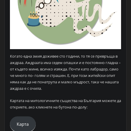
Когато една змия доживее сто години, то тя се превръща в
аждраа. Аждраата има седем опашки и е постоянно гладна –
от където мине, всичко изяжда. Почти като лабрадор, само
че много по- голям и страшен. Е, при този житейски опит
няма как да не понатрупа и малко мъдрост, така че нашата
аждраа е с очила.
Картата на митологичните същества на България можете да
откриете, ако кликнете на бутона по-долу:
Карта