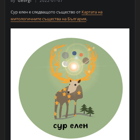
by
Georgi
2022-01-07
Сур елен е следващото същество от
Картата на
митологичните същества на България
.