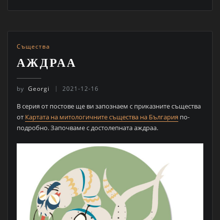
Същества
AЖДРАА
by
Georgi
2021-12-16
В серия от постове ще ви запознаем с приказните същества
от
Картата на митологичните същества на България
по-
подробно. Започваме с достолепната аждраа.