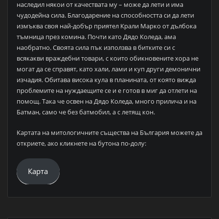
наследил някои от качествата му – може да лети и има
чудодейна сила. Благодарение на способността си да лети
измъква своя най-добър приятел Крали Марко от дълбока
тъмница през комина. Почти като Дядо Коледа, ама
наобратно. Своята сила пък използва в битките си с
всякакви враждебни товари, с които обикновените хора не
могат да се справят, като хали, лами и куп други демонични
изчадия. Обитава висока кула в планината, от която вижда
проблемите на нуждаещите се и е готов в миг да отлети на
помощ. Така че освен на Дядо Коледа, много прилича и на
Батман, само че без батмобил, а с летящ кон.
Картата на митологичните същества на България можете да
откриете, ако кликнете на бутона по-долу:
Карта