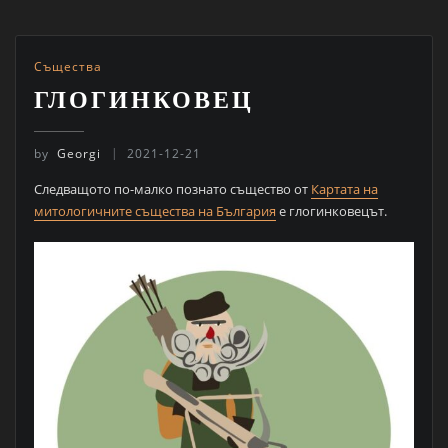
Същества
ГЛОГИНКОВЕЦ
by
Georgi
2021-12-21
Следващото по-малко познато същество от
Картата на
митологичните същества на България
е глогинковецът.