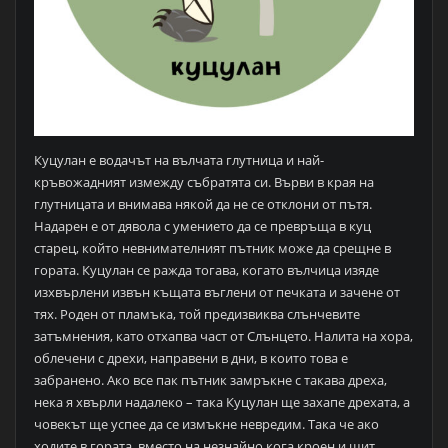
Куцулан е водачът на вълчата глутница и най-
кръвожадният измежду събратята си. Върви в края на
глутницата и внимава някой да не се отклони от пътя.
Надарен е от дявола с умението да се превръща в куц
старец, който невнимателният пътник може да срещне в
гората. Куцулан се ражда тогава, когато вълчица изяде
изхвърлени извън къщата въглени от печката и зачене от
тях. Роден от пламъка, той предизвиква слънчевите
затъмнения, като отхапва част от Слънцето. Налита на хора,
облечени с дрехи, направени в дни, в които това е
забранено. Ако все пак пътник замръкне с такава дреха,
нека я хвърли надалеко – така Куцулан ще захапе дрехата, а
човекът ще успее да се измъкне невредим. Така че ако
ходите в гората, вместо на незнайно кога кроен и шит