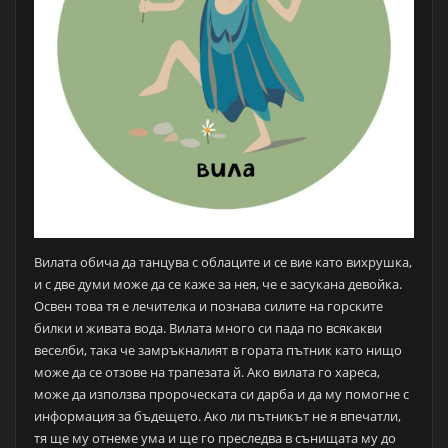
Вилата обича да танцува с облаците и се вие като вихрушка,
и с две думи може да се каже за нея, че е засукана девойка.
Освен това тя е лечителка и познава силите на горските
билки и живата вода. Вилата много си пада по всякакви
веселби, така че замръкналият в гората пътник като нищо
може да се отзове на трапезата й. Ако вилата го хареса,
може да използва пророческата си дарба и да му помогне с
информация за бъдещето. Ако ли пътникът не я впечатли,
тя ще му отнеме ума и ще го преследва в сънищата му до