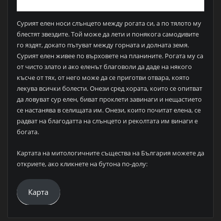
Сурият елен носи слънцето между рогата си, а по тялото му
блестят звездите. Той може да лети и понякога самодивите
го яздят, докато пътуват между горната и долната земя.
Сурият елен живее по върховете на планините. Рогата му са
от чисто злато и ако еленът благоволи да даде на някого
късче от тях, от него може да се приготви отвара, която
лекува всички болести. Онези сред хората, които се опитват
да ловуват сур елен, биват проклети завинаги и нещастието
се настанява в селищата им. Онези, които почитат елена, се
радват на благодатта на слънцето и реколтата им винаги е
богата.
Картата на митологичните същества на България можете да
откриете, ако кликнете на бутона по-долу:
Карта