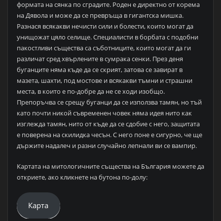
формата на сянка по сградите. Роден е директно от корема
на Дявола и може да се превръща в гигантска мишка.
Разнася всякакви нечисти сили и болести, които могат да
унищожат цяло селище. Специалисти в борбата с подобни
пакостливи същества са съботниците, които могат да ги
различат сред хвърлените в сумрака сенки. През деня
буганците няма къде да се скрият, затова се завират в
мазета, шахти, под мостове и всякакви тъмни и страшни
места, в които е по-добре да не се ходи изобщо.
Препоръчва се срещу буганци да се използва тамян, но тъй
като почти никой съвременен човек няма идея нито как
изглежда тамян, нито от къде да се сдобие с него, защитата
е поверена на скилидка чесън. С него поне е сигурно, че ще
държите надалеч и разни случайно лепнали ви се вампир.
Картата на митологичните същества на България можете да
откриете, ако кликнете на бутона по-долу:
Карта