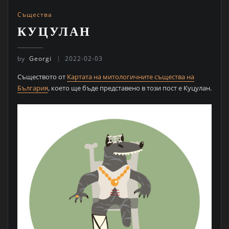
Същества
КУЦУЛАН
by
Georgi
2022-02-03
Съществото от
Картата на митологичните същества на
България
, което ще бъде представено в този пост е Куцулан.