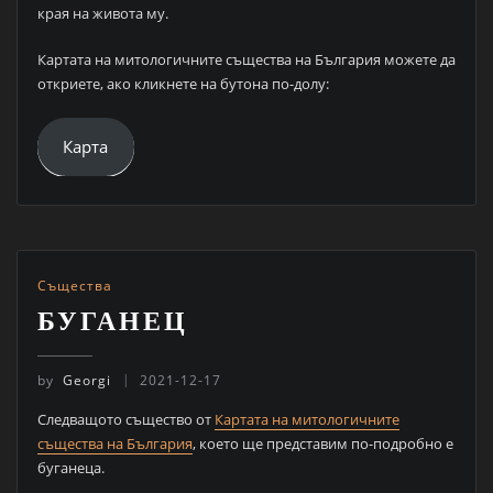
края на живота му.
Картата на митологичните същества на България можете да
откриете, ако кликнете на бутона по-долу:
Карта
Същества
БУГАНЕЦ
by
Georgi
2021-12-17
Следващото същество от
Картата на митологичните
същества на България
, което ще представим по-подробно е
буганеца.