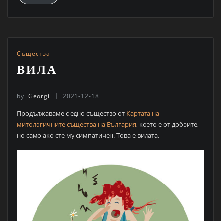
Същества
ВИЛА
by
Georgi
2021-12-18
Продължаваме с едно същество от
Картата на
митологичните същества на България
, което е от добрите,
но само ако сте му симпатичен. Това е вилата.