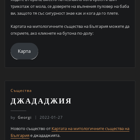
трикотаж от мола, се доверете на вълнения пуловер на баба
ви, защото тя със сигурност знае как и кога да го плете.
Картата на митологичните същества на България можете да
откриете, ако кликнете на бутона по-долу:
Карта
Същества
ДЖАДАДЖИЯ
by
Georgi
2022-01-27
Новото същество от
Картата на митологичните същества на
България
е джададжията.