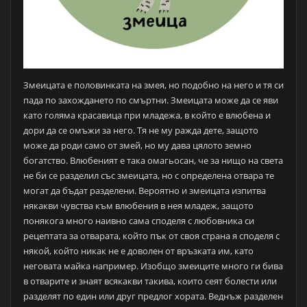
Змеицата е половинката на змея, но подобно на него и тя си
пада по захождането по смъртни. Змеицата може да се яви
като голяма красавица при младежа, в който е влюбена и
дори да се омъжи за него. Тя не му ражда дете, защото
може да роди само от змей, но му дава цялото земно
богатство. Влюбеният е така омагьосан, че за нищо на света
не би се разделил със змеицата, но с определена отвара те
могат да бъдат разделени. Вероятно и змеицата изпитва
някакви чувства към влюбения в нея младеж, защото
понякога много наивно сама споделя с любовника си
рецептата за отварата, който пък от своя страна я споделя с
някой, който никак не е доволен от връзката им, като
неговата майка например. Изобщо змеиците много ги бива
в отварите и знаят всякакви такива, които сеят болести или
разделят по един или друг предлог хората. Веднъж разделен